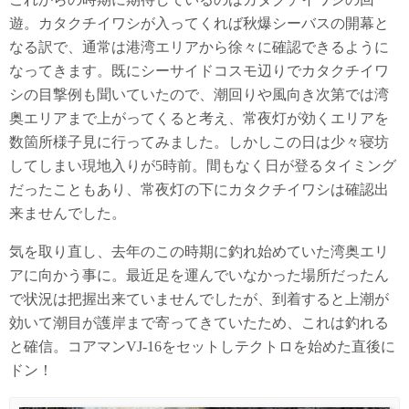
遊。カタクチイワシが入ってくれば秋爆シーバスの開幕と
なる訳で、通常は港湾エリアから徐々に確認できるように
なってきます。既にシーサイドコスモ辺りでカタクチイワ
シの目撃例も聞いていたので、潮回りや風向き次第では湾
奥エリアまで上がってくると考え、常夜灯が効くエリアを
数箇所様子見に行ってみました。しかしこの日は少々寝坊
してしまい現地入りが5時前。間もなく日が登るタイミング
だったこともあり、常夜灯の下にカタクチイワシは確認出
来ませんでした。
気を取り直し、去年のこの時期に釣れ始めていた湾奥エリ
アに向かう事に。最近足を運んでいなかった場所だったん
で状況は把握出来ていませんでしたが、到着すると上潮が
効いて潮目が護岸まで寄ってきていたため、これは釣れる
と確信。コアマンVJ-16をセットしテクトロを始めた直後に
ドン！