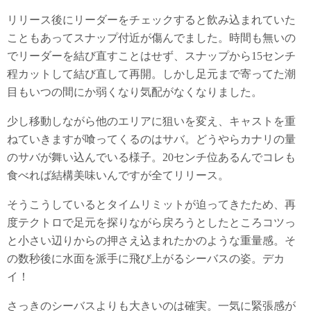
リリース後にリーダーをチェックすると飲み込まれていた
こともあってスナップ付近が傷んでました。時間も無いの
でリーダーを結び直すことはせず、スナップから15センチ
程カットして結び直して再開。しかし足元まで寄ってた潮
目もいつの間にか弱くなり気配がなくなりました。
少し移動しながら他のエリアに狙いを変え、キャストを重
ねていきますが喰ってくるのはサバ。どうやらカナリの量
のサバが舞い込んでいる様子。20センチ位あるんでコレも
食べれば結構美味いんですが全てリリース。
そうこうしているとタイムリミットが迫ってきたため、再
度テクトロで足元を探りながら戻ろうとしたところコツっ
と小さい辺りからの押さえ込まれたかのような重量感。そ
の数秒後に水面を派手に飛び上がるシーバスの姿。デカ
イ！
さっきのシーバスよりも大きいのは確実。一気に緊張感が