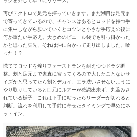
ックを外して早々にリリース。
再びテクトロで足元を探っていきます。まだ潮目は足元ま
で寄ってきているので、チャンスはあるとロッドを持つ手
に集中しながら歩いていくとコツンと小さな手応えの後に
何か重たい手応え。大きめのビニール袋でも引っ掛かった
かと思った矢先、それは沖に向かって走り出しました。喰
った！？
慌ててロッドを煽りファーストランを耐えつつドラグ調
整。割と足元まで素直に寄ってくるので大したことないサ
イズかと思ってたら割とデカイ。エラ洗いさせないように
やり取りしていると口元にルアーが確認出来ず、丸呑みさ
れている様子。これは下手に粘ったらリーダーが切れると
判断。流れを利用して手前に寄せたタイミングで早めにネ
ットイン。