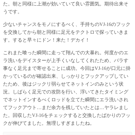
た。朝と同様に上潮が効いていて良い雰囲気。期待出来そ
うです。
少ないチャンスをモノにするべく、手持ちのVJ-16のフック
を交換してから朝と同様に足元をテクトロで探っていきま
す。すると早々にドン！来た！デカイ！
これまた喰った瞬間に走って翔んでの大暴れ。何度かのエ
ラ洗いをデイスターが上手くいなしてくれたため、バラす
事なく足元まで寄せることに成功。今回はVJ-16が口元に掛
かっているのが確認出来、しっかりとフックアップしてい
たため、後はジックリ弱らせてネットインのみという状
況。しばらく足元での攻防を行い、浮いてきたタイミング
でネットインするべくロッドを立てた瞬間にエラ洗いされ
てフックアウト…まだ余力を残していたとは…ヤラレまし
た。回収したVJ-16をチェックすると交換したばかりのフッ
クが伸びてました。無理しすぎましたね。