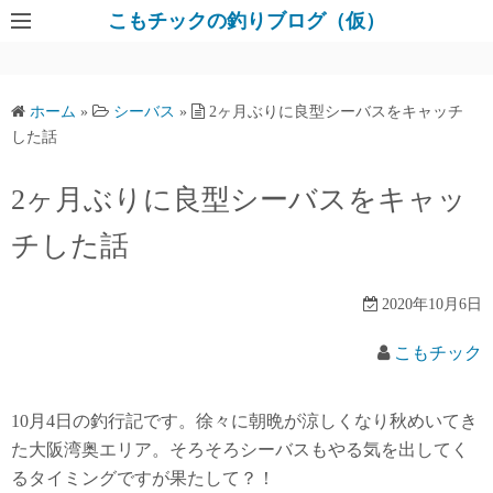
コ
こもチックの釣りブログ（仮）
ン
テ
ン
ホーム
»
シーバス
»
2ヶ月ぶりに良型シーバスをキャッチ
ツ
した話
へ
ス
2ヶ月ぶりに良型シーバスをキャッ
キ
チした話
ッ
プ
2020年10月6日
こもチック
10月4日の釣行記です。徐々に朝晩が涼しくなり秋めいてき
た大阪湾奥エリア。そろそろシーバスもやる気を出してく
るタイミングですが果たして？！