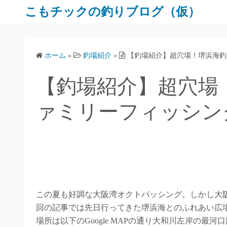
コ
こもチックの釣りブログ（仮）
ン
テ
ン
ホーム
»
釣場紹介
»
【釣場紹介】超穴場！堺浜海釣
ツ
へ
【釣場紹介】超穴場
ス
キ
ァミリーフィッシン
ッ
プ
この夏も好調な大阪湾オクトパッシング。しかし大
回の記事では先日行ってきた堺浜海とのふれあい広
場所は以下のGoogle MAPの通り大和川左岸の最河