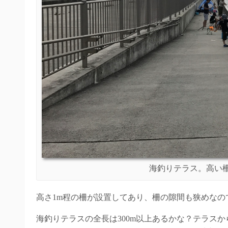
海釣りテラス。高い
高さ1m程の柵が設置してあり、柵の隙間も狭めな
海釣りテラスの全長は300m以上あるかな？テラス