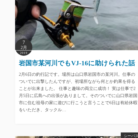
7
2月
2019
岩国市某河川でもVJ-16に助けられた話
2月6日の釣行記です。場所は山口県岩国市の某河川。仕事の
ついでに出撃したんですが、初場所ながら何とか釣果を得る
ことが出来ました。 仕事と趣味の両立に成功！ 実は仕事で2
月5日に広島への出張がありまして。そのついでに山口県岩国
市に住む祖母の家に遊びに行こうと言うことで6日は有給休暇
をいただき、タックル…
シーバ