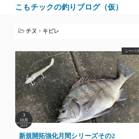
コ
こもチックの釣りブログ（仮）
ン
テ
ン
チヌ・キビレ
ツ
へ
シーバ
ス
キ
ッ
プ
3
10月
2019
新規開拓強化月間シリーズその2