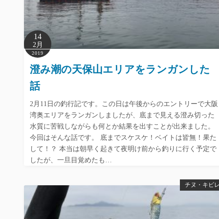
14
2月
2019
澄み潮の天保山エリアをランガンした
話
2月11日の釣行記です。この日は午後からのエントリーで大阪
湾奥エリアをランガンしましたが、底まで見える澄み切った
水質に苦戦しながらも何とか結果を出すことが出来ました。
今回はそんな話です。 底までスケスケ！ベイトは皆無！果た
して！？ 本当は朝早く起きて夜明け前から釣りに行く予定で
したが、一旦目覚めたも…
チヌ・キビ