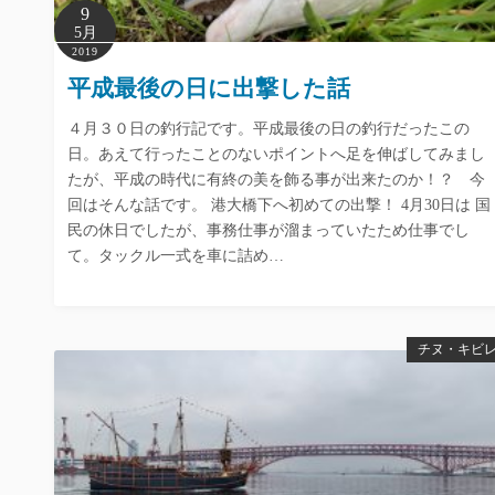
9
5月
2019
平成最後の日に出撃した話
４月３０日の釣行記です。平成最後の日の釣行だったこの
日。あえて行ったことのないポイントへ足を伸ばしてみまし
たが、平成の時代に有終の美を飾る事が出来たのか！？ 今
回はそんな話です。 港大橋下へ初めての出撃！ 4月30日は 国
民の休日でしたが、事務仕事が溜まっていたため仕事でし
て。タックル一式を車に詰め…
チヌ・キビ