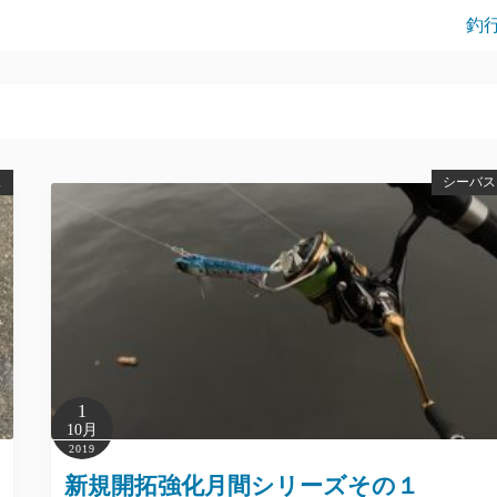
釣
ス
シーバス
1
10月
2019
新規開拓強化月間シリーズその１