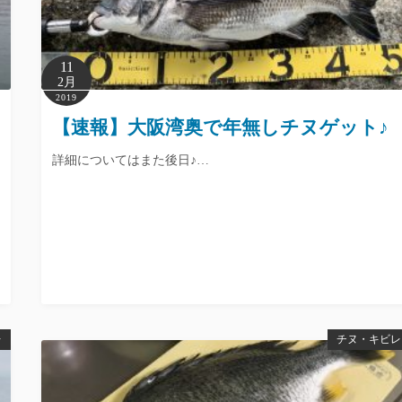
11
2月
2019
【速報】大阪湾奥で年無しチヌゲット♪
詳細についてはまた後日♪…
レ
チヌ・キビレ