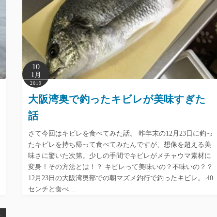
10
1月
2019
大阪湾奥で釣ったキビレが美味すぎた
話
さて今回はキビレを食べてみた話。 昨年末の12月23日に釣っ
たキビレを持ち帰って食べてみたんですが、想像を超える美
味さに驚いた次第。少しの手間でキビレがメチャウマ素材に
変身！その方法とは！？ キビレって美味いの？不味いの？？
12月23日の大阪湾奥部での朝マズメ釣行で釣ったキビレ。 40
センチと食べ…
ス