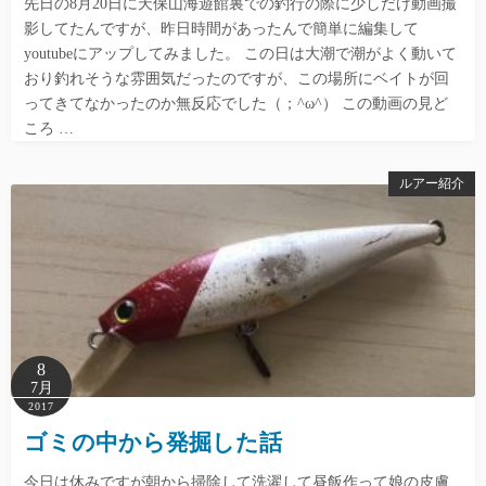
先日の8月20日に天保山海遊館裏での釣行の際に少しだけ動画撮
影してたんですが、昨日時間があったんで簡単に編集して
youtubeにアップしてみました。 この日は大潮で潮がよく動いて
おり釣れそうな雰囲気だったのですが、この場所にベイトが回
ってきてなかったのか無反応でした（；^ω^） この動画の見ど
ころ …
ルアー紹介
8
7月
2017
ゴミの中から発掘した話
今日は休みですが朝から掃除して洗濯して昼飯作って娘の皮膚