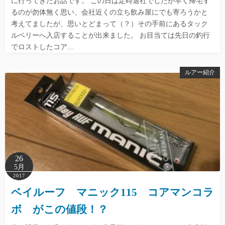
に行ってきたお話です。 この日は定時退社でしたが早く帰宅す
るのが勿体無く思い、会社近くの立ち飲み屋にでも寄ろうかと
考えてましたが、思いとどまって（？）その手前にあるタック
ルベリーへ入店することが出来ました。 お目当ては先日の釣行
でロストしたコア…
ルアー紹介
26
5月
2017
ベイルーフ マニック115 コアマンコラ
ボ がこの値段！？