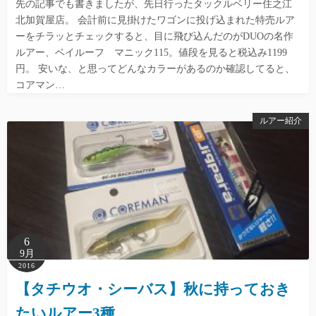
先の記事でも書きましたが、先日行ったタックルベリー住之江
北加賀屋店。 会計前に見掛けたワゴンに投げ込まれた特売ルア
ーをチラッとチェックすると、目に飛び込んだのがDUOの名作
ルアー、ベイルーフ マニック115。値段を見ると税込み1199
円。 安いな、と思ってどんなカラーがあるのか確認してると、
コアマン…
ルアー紹介
6
9月
2016
【タチウオ・シーバス】秋に持っておき
たいルアー3種