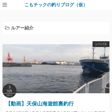
コ
こもチックの釣りブログ（仮）
ン
テ
ン
ルアー紹介
ツ
へ
ス
シーバス
キ
ッ
プ
3
9月
2017
【動画】天保山海遊館裏釣行