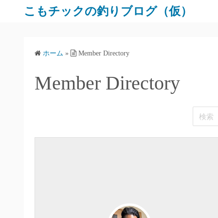
コ
こもチックの釣りブログ（仮）
ン
テ
ン
ホーム
»
Member Directory
ツ
へ
Member Directory
ス
キ
ッ
プ