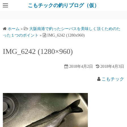
コ
こもチックの釣りブログ（仮）
ン
テ
ン
ホーム
»
大阪南港で釣ったシーバスを美味しく頂くためのた
ツ
った１つのポイント
»
IMG_6242 (1280x960)
へ
ス
IMG_6242 (1280×960)
キ
ッ
2018年4月2日
2018年4月3日
プ
こもチック