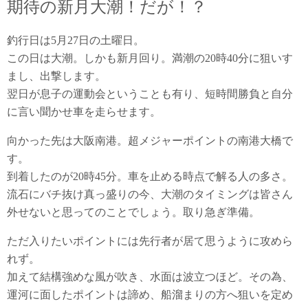
期待の新月大潮！だが！？
釣行日は5月27日の土曜日。
この日は大潮。しかも新月回り。満潮の20時40分に狙いす
まし、出撃します。
翌日が息子の運動会ということも有り、短時間勝負と自分
に言い聞かせ車を走らせます。
向かった先は大阪南港。超メジャーポイントの南港大橋で
す。
到着したのが20時45分。車を止める時点で解る人の多さ。
流石にバチ抜け真っ盛りの今、大潮のタイミングは皆さん
外せないと思ってのことでしょう。取り急ぎ準備。
ただ入りたいポイントには先行者が居て思うように攻めら
れず。
加えて結構強めな風が吹き、水面は波立つほど。その為、
運河に面したポイントは諦め、船溜まりの方へ狙いを定め