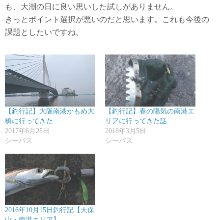
も、大潮の日に良い思いした試しがありません。
きっとポイント選択が悪いのだと思います。これも今後の
課題としたいですね。
【釣行記】大阪南港かもめ大
【釣行記】春の陽気の南港エ
橋に行ってきた
リアに行ってきた話
2017年6月25日
2018年3月5日
シーバス
シーバス
2016年10月15日釣行記【天保
山・南港エリア】