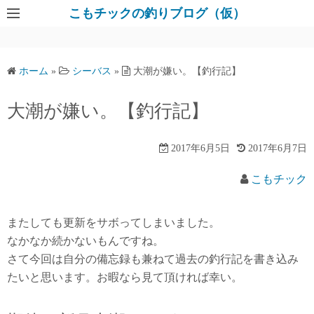
コ
こもチックの釣りブログ（仮）
ン
テ
ン
ホーム
»
シーバス
»
大潮が嫌い。【釣行記】
ツ
へ
大潮が嫌い。【釣行記】
ス
キ
2017年6月5日
2017年6月7日
ッ
プ
こもチック
またしても更新をサボってしまいました。
なかなか続かないもんですね。
さて今回は自分の備忘録も兼ねて過去の釣行記を書き込み
たいと思います。お暇なら見て頂ければ幸い。