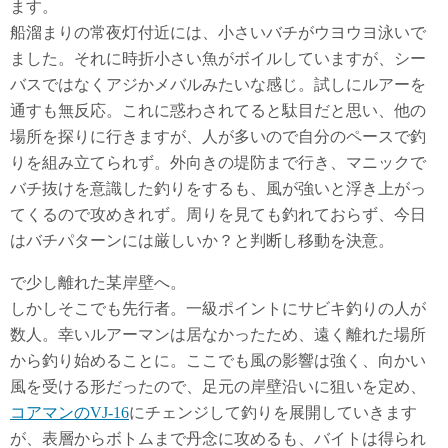
ます。
船溜まりの常夜灯付近には、小さいバチがウヨウヨ泳いで
ました。それに時折小さい魚がボイルしていますが、シー
バスではなくアジかメバルみたいな感じ。試しにルアーを
通すも無反応。これに惑わされてると駄目だと思い、他の
場所を探りに行きますが、人が多いので自分のペースで釣
りを組み立てられず。外向きの堤防まで行き、マニックで
バチ抜けを意識した釣りをするも、風が強いと浮き上がっ
てくるので攻めきれず。周りを見ても釣れておらず、今日
はバチパターンには厳しいか？と判断し移動を決意。
で少し離れた某岸壁へ。
しかしそこでも先行者。一級ポイントにサビキ釣りの人が
数人。幸いルアーマンは居なかったため、遠く離れた場所
から釣り始めることに。ここでも風の影響は強く、向かい
風を受ける形だったので、足元の岸壁沿いに狙いを定め、
コアマンのVJ-16
にチェンジして釣りを展開していきます
が、表層からボトムまで丹念に攻めるも、バイトは得られ