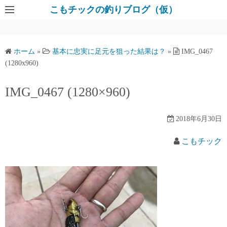
コ
こもチックの釣りブログ（仮）
ン
テ
ン
ホーム
»
基本に忠実に足元を狙った結果は？
»
IMG_0467
ツ
(1280x960)
へ
ス
IMG_0467 (1280×960)
キ
ッ
2018年6月30日
プ
こもチック