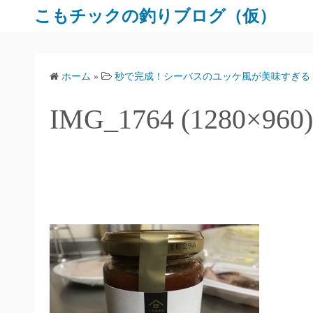
コ
こもチックの釣りブログ（仮）
ン
テ
ン
ホーム
»
秒で完成！シーバスのユッケ風が美味すぎる
ツ
へ
IMG_1764 (1280×960)
ス
キ
ッ
プ