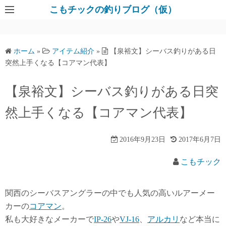
コ
こもチックの釣りブログ（仮）
ン
テ
ン
ホーム
»
アイテム紹介
»
【泉裕文】シーバス釣りがある日
ツ
突然上手くなる【コアマン代表】
へ
ス
【泉裕文】シーバス釣りがある日突
キ
然上手くなる【コアマン代表】
ッ
プ
2016年9月23日
2017年6月7日
こもチック
関西のシーバスアングラーの中でも人気の高いルアーメー
カーの
コアマン
。
私も大好きなメーカーで
IP-26
や
VJ-16
、
アルカリ
など本当に