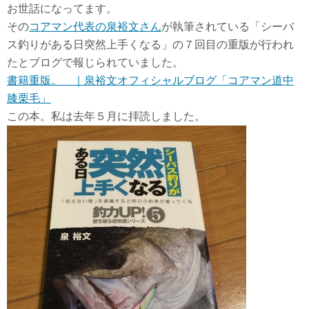
お世話になってます。
その
コアマン代表の泉裕文さん
が執筆されている「シーバ
ス釣りがある日突然上手くなる」の７回目の重版が行われ
たとブログで報じられていました。
書籍重版。 ｜泉裕文オフィシャルブログ「コアマン道中
膝栗毛」
この本。私は去年５月に拝読しました。