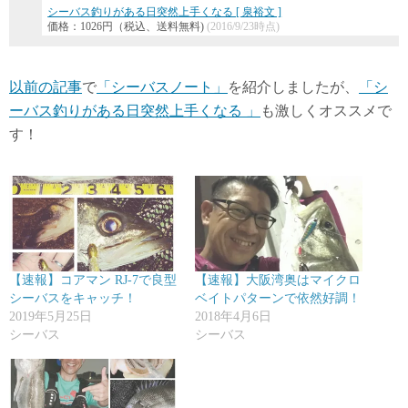
シーバス釣りがある日突然上手くなる [ 泉裕文 ]
価格：1026円（税込、送料無料)
(2016/9/23時点)
以前の記事
で
「シーバスノート」
を紹介しましたが、
「シ
ーバス釣りがある日突然上手くなる 」
も激しくオススメで
す！
【速報】コアマン RJ-7で良型
【速報】大阪湾奥はマイクロ
シーバスをキャッチ！
ベイトパターンで依然好調！
2019年5月25日
2018年4月6日
シーバス
シーバス