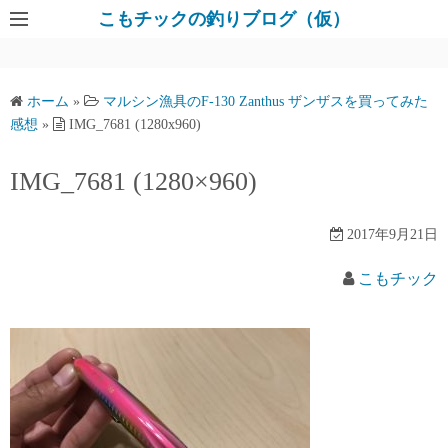
コ
こもチックの釣りブログ（仮）
ン
テ
ン
ホーム
»
マルシン漁具のF-130 Zanthus ザンザスを買ってみた
ツ
感想
»
IMG_7681 (1280x960)
へ
ス
IMG_7681 (1280×960)
キ
ッ
2017年9月21日
プ
こもチック