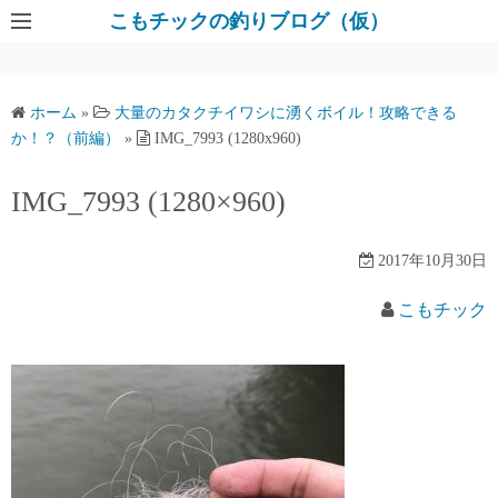
コ
こもチックの釣りブログ（仮）
ン
テ
ン
ホーム
»
大量のカタクチイワシに湧くボイル！攻略できる
ツ
か！？（前編）
»
IMG_7993 (1280x960)
へ
ス
IMG_7993 (1280×960)
キ
ッ
2017年10月30日
プ
こもチック