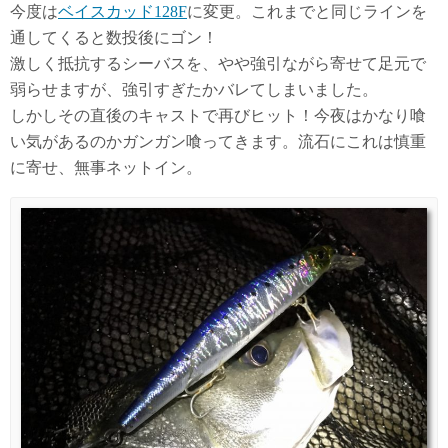
今度は
ベイスカッド128F
に変更。これまでと同じラインを
通してくると数投後にゴン！
激しく抵抗するシーバスを、やや強引ながら寄せて足元で
弱らせますが、強引すぎたかバレてしまいました。
しかしその直後のキャストで再びヒット！今夜はかなり喰
い気があるのかガンガン喰ってきます。流石にこれは慎重
に寄せ、無事ネットイン。