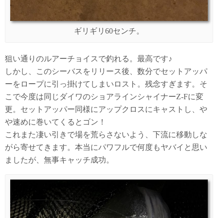
ギリギリ60センチ。
狙い通りのルアーチョイスで釣れる。最高です♪
しかし、このシーバスをリリース後、数分でセットアッパ
ーをロープに引っ掛けてしまいロスト。残念すぎます。そ
こで今度は同じダイワのショアラインシャイナーZ-Fに変
更。セットアッパー同様にアップクロスにキャストし、や
や速めに巻いてくるとゴン！
これまた凄い引きで場を荒らさないよう、下流に移動しな
がら寄せてきます。本当にパワフルで何度もヤバイと思い
ましたが、無事キャッチ成功。