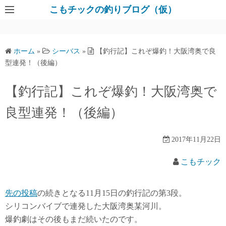
コ
こもチックの釣りブログ（仮）
ン
テ
ン
ホーム
»
シーバス
»
【釣行記】これぞ爆釣！大阪湾奥で良
ツ
型連発！（後編）
へ
ス
【釣行記】これぞ爆釣！大阪湾奥で
キ
良型連発！（後編）
ッ
プ
2017年11月22日
こもチック
先の投稿
の続きとなる11月15日の釣行記の第3段。
シリコンバイブで連発した大阪湾奥某河川。
爆釣劇はその後もまだ続いたのです。