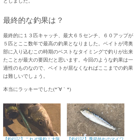
としました。
最終的な釣果は？
最終的に１３匹キャッチ、最大６５センチ、６０アップが
５匹とここ数年で最高の釣果となりました。ベイトが湾奥
部に入り込むこの時期のベストなタイミングで釣りが出来
たことが最大の要因だと思います。今回のような釣果は一
過性のものなので、ベイトが居なくなればここまでの釣果
は難しいでしょう。
本当にラッキーでした(*´∀｀*)
【釣行記】これぞ爆釣！大阪
【釣行記】季節外れのマイワ