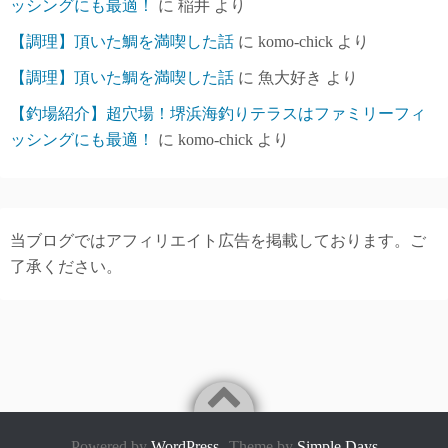
ッシングにも最適！
に
稲井
より
【調理】頂いた鯛を満喫した話
に
komo-chick
より
【調理】頂いた鯛を満喫した話
に
魚大好き
より
【釣場紹介】超穴場！堺浜海釣りテラスはファミリーフィ
ッシングにも最適！
に
komo-chick
より
当ブログではアフィリエイト広告を掲載しております。ご
了承ください。
Powered by
WordPress
Theme by
Simple Days