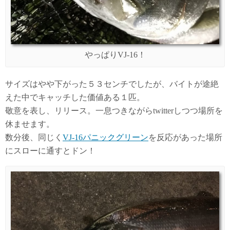
やっぱりVJ-16！
サイズはやや下がった５３センチでしたが、バイトが途絶
えた中でキャッチした価値ある１匹。
敬意を表し、リリース。一息つきながらtwitterしつつ場所を
休ませます。
数分後、同じく
VJ-16パニックグリーン
を反応があった場所
にスローに通すとドン！