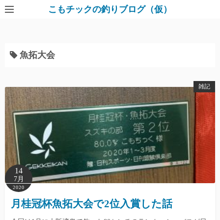
コ
こもチックの釣りブログ（仮）
ン
テ
ン
魚拓大会
ツ
へ
ス
雑記
キ
ッ
プ
14
7月
2020
月桂冠杯魚拓大会で2位入賞した話