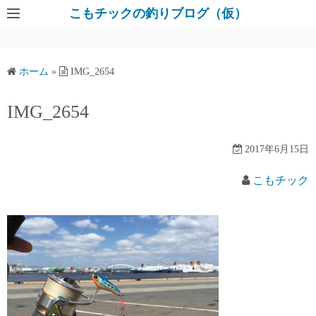
コ
こもチックの釣りブログ（仮）
ン
テ
ン
ホーム
»
IMG_2654
ツ
へ
IMG_2654
ス
キ
2017年6月15日
ッ
プ
こもチック