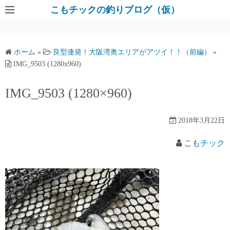
コ
こもチックの釣りブログ（仮）
ン
テ
ン
ホーム
»
良型連発！大阪湾奥エリアがアツイ！！（前編）
»
ツ
IMG_9503 (1280x960)
へ
ス
IMG_9503 (1280×960)
キ
ッ
2018年3月22日
プ
こもチック