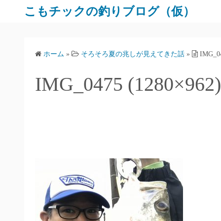
コ
こもチックの釣りブログ（仮）
ン
テ
ン
ホーム
»
そろそろ夏の兆しが見えてきた話
»
IMG_04
ツ
へ
IMG_0475 (1280×962)
ス
キ
ッ
プ