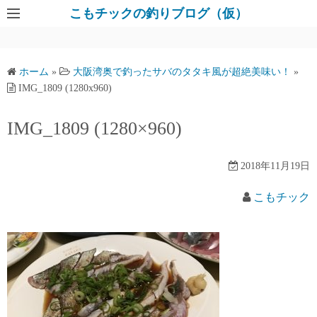
コ
こもチックの釣りブログ（仮）
ン
テ
ン
ホーム
»
大阪湾奥で釣ったサバのタタキ風が超絶美味い！
»
ツ
IMG_1809 (1280x960)
へ
ス
IMG_1809 (1280×960)
キ
ッ
2018年11月19日
プ
こもチック