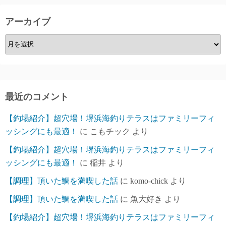
アーカイブ
ア
ー
カ
イ
ブ
最近のコメント
【釣場紹介】超穴場！堺浜海釣りテラスはファミリーフィ
ッシングにも最適！
に
こもチック
より
【釣場紹介】超穴場！堺浜海釣りテラスはファミリーフィ
ッシングにも最適！
に
稲井
より
【調理】頂いた鯛を満喫した話
に
komo-chick
より
【調理】頂いた鯛を満喫した話
に
魚大好き
より
【釣場紹介】超穴場！堺浜海釣りテラスはファミリーフィ