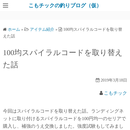
コ
こもチックの釣りブログ（仮）
ン
テ
ン
ホーム
»
アイテム紹介
»
100均スパイラルコードを取り替
ツ
えた話
へ
ス
100均スパイラルコードを取り替え
キ
た話
ッ
プ
2019年3月18日
こもチック
今回はスパイラルコードを取り替えた話。ランディングネ
ットに取り付けるスパイラルコードを100円均一のセリアで
購入し、補強のうえ交換しました。強度試験もしてみまし