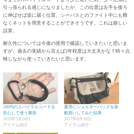
引っ張られる感じになりましたが、この位置は左手を後ろ
に伸ばせば楽に届く位置。シーバスとのファイト中にも難
なくネットを用意することができそうです。これは嬉しい
誤算。
耐久性については今後の使用で確認していきたいと思いま
すが、過去の実績から言えば2年程度は大丈夫かな？時々点
検しながら使っていきたいと思います。
100均のスパイラルコードを
夏用にショルダーバッグを衝
安心して使う裏技
動買いしてみた結果
2019年3月14日
2017年8月18日
アイテム紹介
アイテム紹介