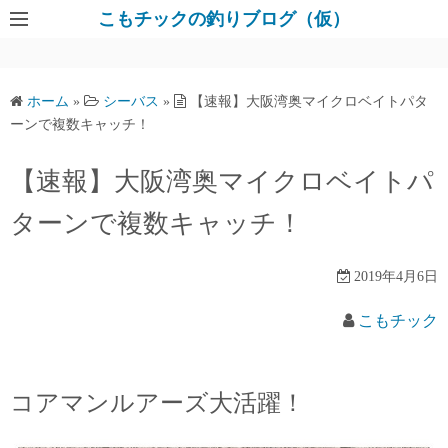
コ
こもチックの釣りブログ（仮）
ン
テ
ン
ホーム
»
シーバス
»
【速報】大阪湾奥マイクロベイトパタ
ツ
ーンで複数キャッチ！
へ
ス
【速報】大阪湾奥マイクロベイトパ
キ
ターンで複数キャッチ！
ッ
プ
2019年4月6日
こもチック
コアマンルアーズ大活躍！