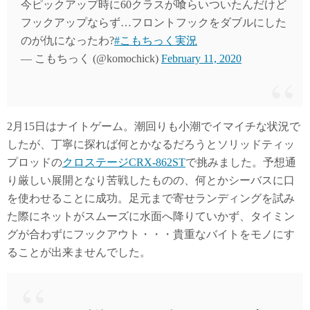
今ピックアップ時に60クラスが喰らいついたんだけど
フックアップならず…フロントフックをダブルにした
のが仇になったわ?
#こもちっく実況
— こもちっく (@komochick)
February 11, 2020
2月15日はナイトゲーム。潮回りも小潮でイマイチな状況で
したが、丁寧に探れば何とかなるだろうとソリッドティッ
プロッドの
クロステージCRX-862ST
で挑みました。予想通
り厳しい展開となり苦戦したものの、何とかシーバスに口
を使わせることに成功。足元まで寄せランディングを試み
た際にネットがスムーズに水面へ降りていかず、タイミン
グが合わずにフックアウト・・・貴重なバイトをモノにす
ることが出来ませんでした。