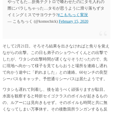
やってもた…折角テクトロで喰わせたのにタモ入れの
際にバラしちゃった…タモが思うように滑り落ちずタ
イミングミスでサヨウナラ?
#こもちっく実況
— こもちっく (@komochick)
February 15, 2020
そして2月21日。そろそろ結果を出さなければと焦りを覚え
ながらの出撃。この日も弟子のショウヘイくんとの出撃で
したが、ワタシの出撃時間が遅くなりそうだったので、先
に現地へ向かって様子を見てもらおうと場所を連絡し遅れ
て向かう途中に「釣れました」との連絡。60センチの良型
シーバスをキャッチ。予想通りシーバスは居たようです。
ワタシも遅れて到着し、後を追うべく頑張りますが駄目。
水面を観察すると時折セイゴクラスのボイルが起きるもの
の、ルアーには見向きもせず。そのボイルも時間と共に無
くなってしまい万事休す。その後数箇所ランガンするも反