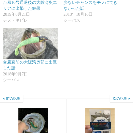
台風10号通過後の大阪湾奥エ
少ないチャンスをモノにでき
リアに出撃した結果
なかった話
2019年8月21日
2018年10月16日
チヌ・キビレ
シーバス
台風直前の大阪湾奥部に出撃
した話
2018年9月7日
シーバス
前の記事
次の記事