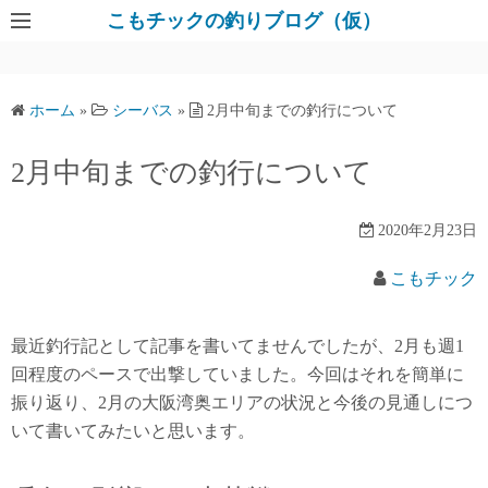
コ
こもチックの釣りブログ（仮）
ン
テ
ン
ホーム
»
シーバス
»
2月中旬までの釣行について
ツ
へ
2月中旬までの釣行について
ス
キ
2020年2月23日
ッ
プ
こもチック
最近釣行記として記事を書いてませんでしたが、2月も週1
回程度のペースで出撃していました。今回はそれを簡単に
振り返り、2月の大阪湾奥エリアの状況と今後の見通しにつ
いて書いてみたいと思います。