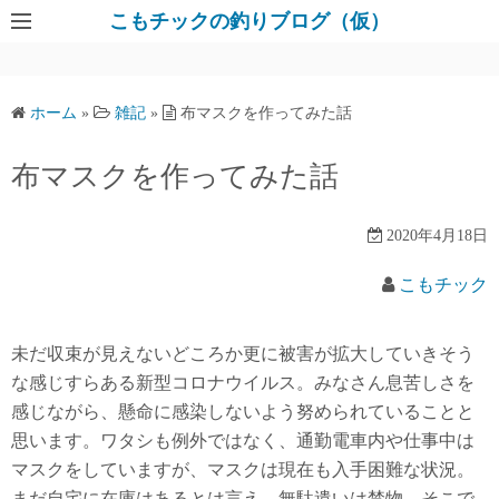
コ
こもチックの釣りブログ（仮）
ン
テ
ン
ホーム
»
雑記
»
布マスクを作ってみた話
ツ
へ
布マスクを作ってみた話
ス
キ
2020年4月18日
ッ
プ
こもチック
未だ収束が見えないどころか更に被害が拡大していきそう
な感じすらある新型コロナウイルス。みなさん息苦しさを
感じながら、懸命に感染しないよう努められていることと
思います。ワタシも例外ではなく、通勤電車内や仕事中は
マスクをしていますが、マスクは現在も入手困難な状況。
まだ自宅に在庫はあるとは言え、無駄遣いは禁物。そこで