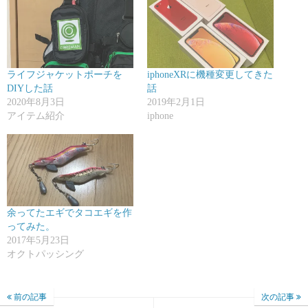
ライフジャケットポーチを
iphoneXRに機種変更してきた
DIYした話
話
2020年8月3日
2019年2月1日
アイテム紹介
iphone
余ってたエギでタコエギを作
ってみた。
2017年5月23日
オクトパッシング
前の記事
次の記事