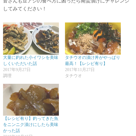
皆さんも豆アジの食べ方に困ったら南蛮漬けにチャレンジ
してみてください！
大量に釣れた小イワシを美味
タチウオの漬け丼がやっぱり
しくいただいた話
最高！【レシピ有り】
2017年9月27日
2017年11月27日
調理
タチウオ
【レシピ有り】釣ってきた魚
をニンニク漬けにしたら美味
かった話