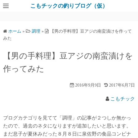
コ
こもチックの釣りブログ（仮）
ン
テ
ン
ホーム
»
調理
»
【男の手料理】豆アジの南蛮漬けを作って
ツ
みた
へ
ス
【男の手料理】豆アジの南蛮漬けを
キ
作ってみた
ッ
プ
2016年9月9日
2017年6月7日
こもチック
ブログカテゴリを見てて「調理」の記事が２つしか無かっ
たので、過去のネタになりますが追加したいと思います。
まだ息子が夏休みだった８月８日に泉佐野の食品コンビナ