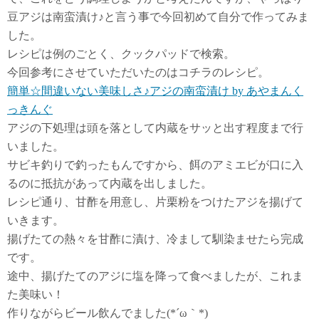
豆アジは南蛮漬け♪と言う事で今回初めて自分で作ってみま
した。
レシピは例のごとく、クックパッドで検索。
今回参考にさせていただいたのはコチラのレシピ。
簡単☆間違いない美味しさ♪アジの南蛮漬け by あやまんく
っきんぐ
アジの下処理は頭を落として内蔵をサッと出す程度まで行
いました。
サビキ釣りで釣ったもんですから、餌のアミエビが口に入
るのに抵抗があって内蔵を出しました。
レシピ通り、甘酢を用意し、片栗粉をつけたアジを揚げて
いきます。
揚げたての熱々を甘酢に漬け、冷まして馴染ませたら完成
です。
途中、揚げたてのアジに塩を降って食べましたが、これま
た美味い！
作りながらビール飲んでました(*´ω｀*)