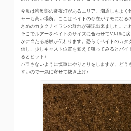
今度は湾奥部の常夜灯があるエリア。潮通しもよく
ャーも高い場所。ここはベイトの存在がキモになる
さめのカタクチイワシの群れが確認出来ました。こ
そこでルアーをベイトのサイズに合わせてVJ-16
かに当たる感触が伝わります。恐らくベイトのカタ
信し、少しキャスト位置を変えて狙ってみるとバイ
るとヒット♪
バラさないように慎重にやりとりをしますが、どう
すいので一気に寄せて抜き上げ♪