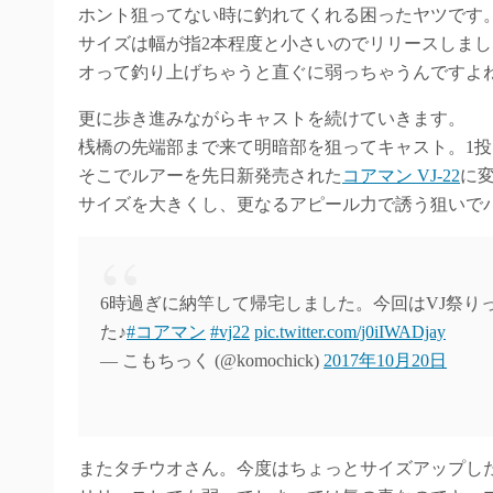
ホント狙ってない時に釣れてくれる困ったヤツです
サイズは幅が指2本程度と小さいのでリリースしま
オって釣り上げちゃうと直ぐに弱っちゃうんですよね(
更に歩き進みながらキャストを続けていきます。
桟橋の先端部まで来て明暗部を狙ってキャスト。1
そこでルアーを先日新発売された
コアマン VJ-22
に
サイズを大きくし、更なるアピール力で誘う狙いで
6時過ぎに納竿して帰宅しました。今回はVJ祭りって
た♪
#コアマン
#vj22
pic.twitter.com/j0iIWADjay
— こもちっく (@komochick)
2017年10月20日
またタチウオさん。今度はちょっとサイズアップし