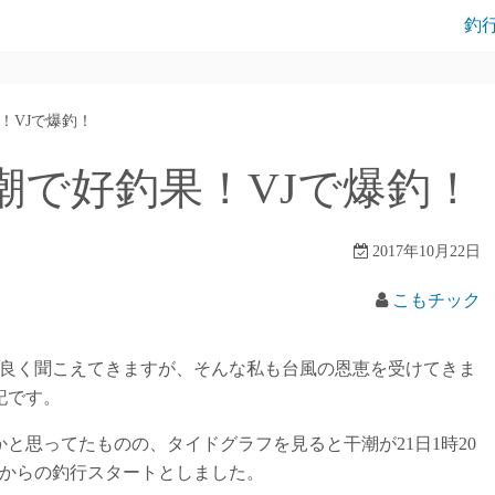
釣
！VJで爆釣！
潮で好釣果！VJで爆釣！
2017年10月22日
こもチック
の話が良く聞こえてきますが、そんな私も台風の恩恵を受けてきま
記です。
かと思ってたものの、タイドグラフを見ると干潮が21日1時20
頃からの釣行スタートとしました。