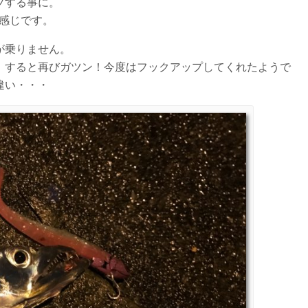
プする事に。
感じです。
が乗りません。
。すると再びガツン！今度はフックアップしてくれたようで
違い・・・