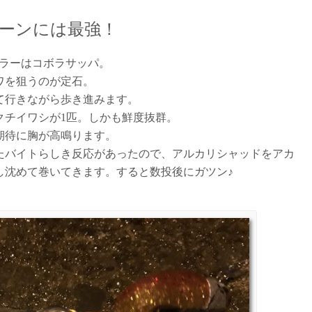
ターンには最強！
ラーはコボラサッパ。
ワを狙うのが定石。
て行きながら歩き進みます。
クチイワシが1匹。しかも鮮度抜群。
期待に胸が高鳴ります。
たバイトらしき反応があったので、アルカリシャッドをアカ
し沈めて巻いてきます。すると数投後にガツン♪