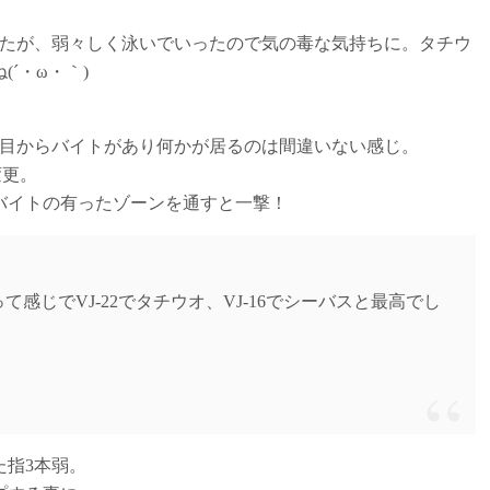
。
したが、弱々しく泳いでいったので気の毒な気持ちに。タチウ
´・ω・｀)
投目からバイトがあり何かが居るのは間違いない感じ。
変更。
バイトの有ったゾーンを通すと一撃！
感じでVJ-22でタチウオ、VJ-16でシーバスと最高でし
た指3本弱。