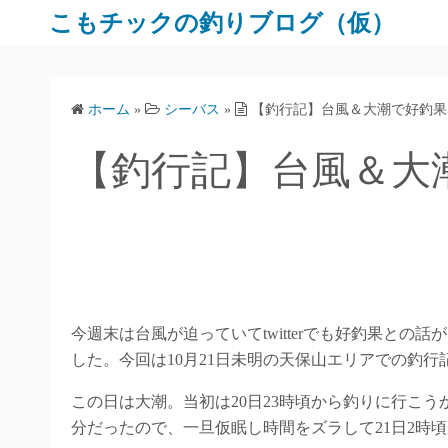
コ
こもチックの釣りブログ（仮）
ン
テ
ン
ホーム
»
シーバス
»
【釣行記】台風＆大潮で好釣果
ツ
へ
【釣行記】台風＆大
ス
キ
ッ
プ
今週末は台風が迫っていてtwitterでも好釣果と
した。今回は10月21日未明の天保山エリアでの釣行
この日は大潮。当初は20日23時頃から釣りに行こう
分だったので、一旦仮眠し時間をズラして21日2時