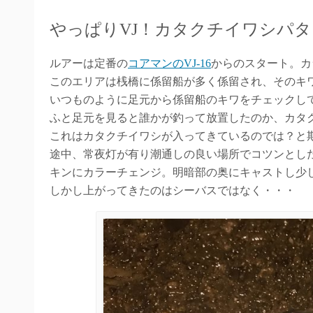
やっぱりVJ！カタクチイワシパ
ルアーは定番の
コアマンのVJ-16
からのスタート。カ
このエリアは桟橋に係留船が多く係留され、そのキ
いつものように足元から係留船のキワをチェックし
ふと足元を見ると誰かが釣って放置したのか、カタ
これはカタクチイワシが入ってきているのでは？と
途中、常夜灯が有り潮通しの良い場所でコツンとし
キンにカラーチェンジ。明暗部の奥にキャストし少
しかし上がってきたのはシーバスではなく・・・