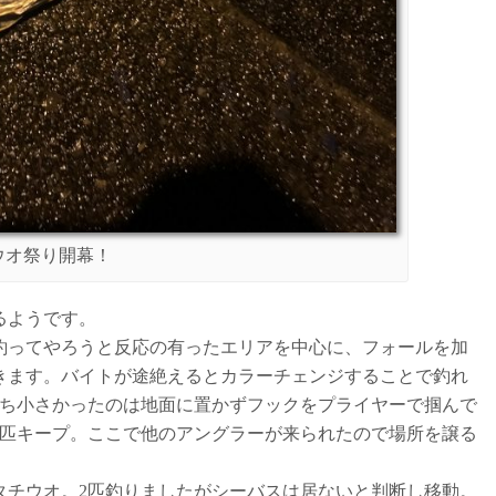
ウオ祭り開幕！
るようです。
釣ってやろうと反応の有ったエリアを中心に、フォールを加
きます。バイトが途絶えるとカラーチェンジすることで釣れ
うち小さかったのは地面に置かずフックをプライヤーで掴んで
6匹キープ。ここで他のアングラーが来られたので場所を譲る
タチウオ。2匹釣りましたがシーバスは居ないと判断し移動。