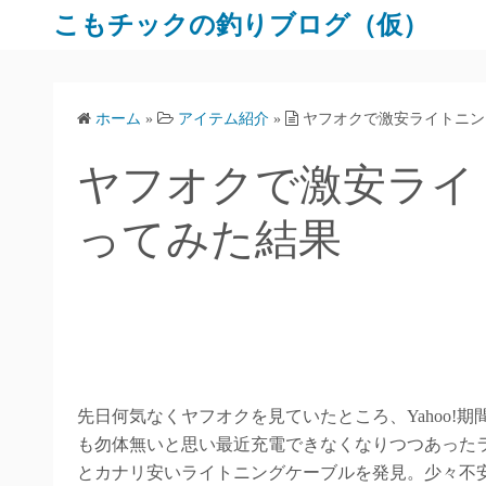
コ
こもチックの釣りブログ（仮）
ン
テ
ン
ホーム
»
アイテム紹介
»
ヤフオクで激安ライトニン
ツ
へ
ヤフオクで激安ライ
ス
キ
ってみた結果
ッ
プ
先日何気なくヤフオクを見ていたところ、Yahoo!
も勿体無いと思い最近充電できなくなりつつあった
とカナリ安いライトニングケーブルを発見。少々不