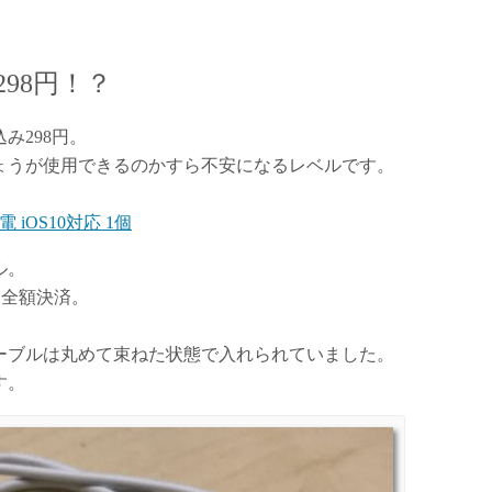
98円！？
み298円。
ょうが使用できるのかすら不安になるレベルです。
充電 iOS10対応 1個
ル。
て全額決済。
ーブルは丸めて束ねた状態で入れられていました。
す。