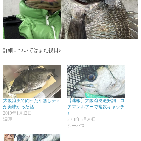
詳細についてはまた後日♪
大阪湾奥で釣った年無しチヌ
【速報】大阪湾奥絶好調！コ
が美味かった話
アマンルアーで複数キャッチ
2019年1月12日
♪
調理
2018年5月20日
シーバス