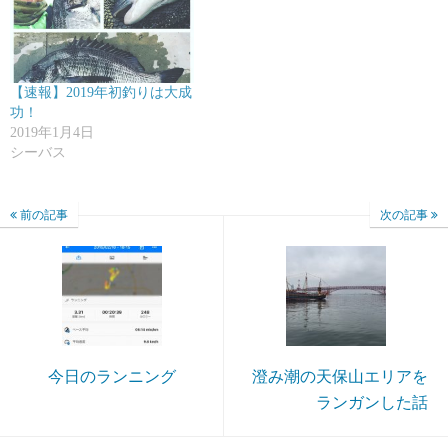
【速報】2019年初釣りは大成
功！
2019年1月4日
シーバス
前の記事
次の記事
今日のランニング
澄み潮の天保山エリアを
ランガンした話