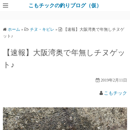
コ
こもチックの釣りブログ（仮）
ン
テ
ン
ホーム
»
チヌ・キビレ
»
【速報】大阪湾奥で年無しチヌゲ
ツ
ット♪
へ
ス
【速報】大阪湾奥で年無しチヌゲッ
キ
ト♪
ッ
プ
2019年2月11日
こもチック