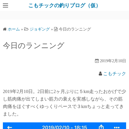
コ
こもチックの釣りブログ（仮）
ン
テ
ン
ホーム
»
ジョギング
»
今日のランニング
ツ
へ
今日のランニング
ス
キ
2019年2月10日
ッ
プ
こもチック
2019年2月10日。2日前に2ヶ月ぶりに５km走ったおかげで少
し筋肉痛が出てしまい筋力の衰えを実感しながら、その筋
肉痛をほぐすべくゆっくりペースで３kmちょっと走ってき
ました。