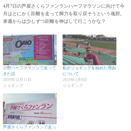
4月7日の芦屋さくらファンランハーフマラソンに向けて今
月はとにかく距離を走って脚力を取り戻そうという魂胆。
来週からは少しずつ距離を伸ばして行こうかな？
小野ハーフマラソンで走って
私がジョギングを始めた理由
きた話
について
2019年12月11日
2019年2月9日
ジョギング
ジョギング
芦屋さくらファンランで走っ