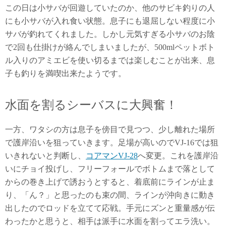
この日は小サバが回遊していたのか、他のサビキ釣りの人
にも小サバが入れ食い状態。息子にも退屈しない程度に小
サバが釣れてくれました。しかし元気すぎる小サバのお陰
で2回も仕掛けが絡んでしまいましたが、500mlペットボト
ル入りのアミエビを使い切るまでは楽しむことが出来、息
子も釣りを満喫出来たようです。
水面を割るシーバスに大興奮！
一方、ワタシの方は息子を傍目で見つつ、少し離れた場所
で護岸沿いを狙っていきます。足場が高いのでVJ-16では狙
いきれないと判断し、
コアマンVJ-28
へ変更。これを護岸沿
いにチョイ投げし、フリーフォールでボトムまで落として
からの巻き上げで誘おうとすると、着底前にラインが止ま
り、「ん？」と思ったのも束の間、ラインが沖向きに動き
出したのでロッドを立てて応戦。手元にズンと重量感が伝
わったかと思うと、相手は派手に水面を割ってエラ洗い。