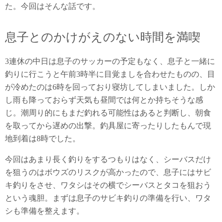
た。今回はそんな話です。
息子とのかけがえのない時間を満喫
3連休の中日は息子のサッカーの予定もなく、息子と一緒に
釣りに行こうと午前3時半に目覚ましを合わせたものの、目
が冷めたのは6時を回っており寝坊してしまいました。しか
し雨も降っておらず天気も昼間では何とか持ちそうな感
じ。潮周り的にもまだ釣れる可能性はあると判断し、朝食
を取ってから遅めの出撃。釣具屋に寄ったりしたもんで現
地到着は8時でした。
今回はあまり長く釣りをするつもりはなく、シーバスだけ
を狙うのはボウズのリスクが高かったので、息子にはサビ
キ釣りをさせ、ワタシはその横でシーバスとタコを狙おう
という魂胆。まずは息子のサビキ釣りの準備を行い、ワタ
シも準備を整えます。