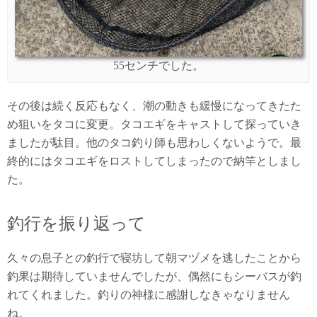
55センチでした。
その後は続く反応もなく、潮の動きも緩慢になってきたた
め狙いをタコに変更。タコエギをキャストして探っていき
ましたが駄目。他のタコ釣り師も思わしくないようで。最
終的にはタコエギをロストしてしまったので納竿としまし
た。
釣行を振り返って
久々の息子との釣行で寝坊して朝マヅメを逃したことから
釣果は期待していませんでしたが、偶然にもシーバスが釣
れてくれました。釣りの神様に感謝しなきゃなりません
ね。