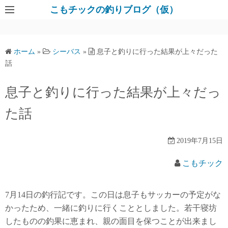
コ
こもチックの釣りブログ（仮）
ン
テ
ン
ホーム
»
シーバス
»
息子と釣りに行った結果が上々だった
ツ
話
へ
ス
息子と釣りに行った結果が上々だっ
キ
た話
ッ
プ
2019年7月15日
こもチック
7月14日の釣行記です。この日は息子もサッカーの予定がな
かったため、一緒に釣りに行くこととしました。若干寝坊
したものの釣果に恵まれ、親の面目を保つことが出来まし