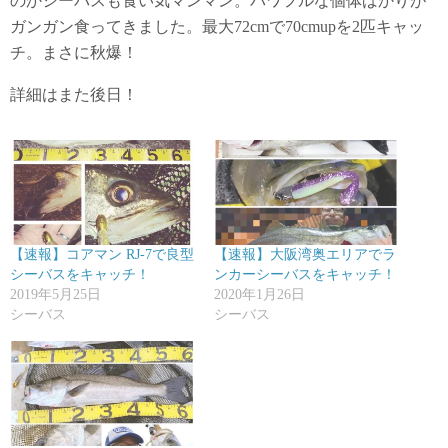
のかシーバスも食い気マンマン。パワフルな個体ばかりが
ガンガン食ってきました。最大72cmで70cmupを2匹キャッ
チ。まさに秋爆！
詳細はまた後日！
【速報】コアマン RJ-7で良型
【速報】大阪湾奥エリアでラ
シーバスをキャッチ！
ンカーシーバスをキャッチ！
2019年5月25日
2020年1月26日
シーバス
シーバス