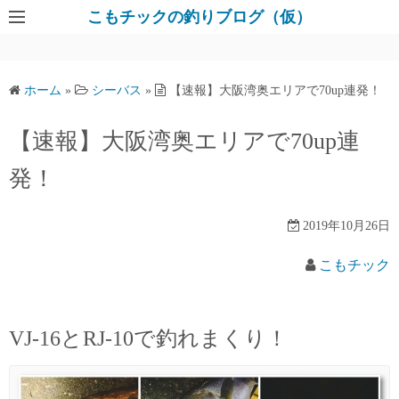
コ
こもチックの釣りブログ（仮）
ン
テ
ン
ホーム
»
シーバス
»
【速報】大阪湾奥エリアで70up連発！
ツ
へ
【速報】大阪湾奥エリアで70up連
ス
キ
発！
ッ
プ
2019年10月26日
こもチック
VJ-16とRJ-10で釣れまくり！