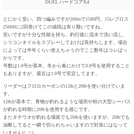
DUEL ハードコアX4
とにかく安い。四つ編みですが200mで1580円。15レブロス
2506Hに2回巻けてこの値段は有り難いですね。
安いですが十分な性能を持ち、釣行後に流水で洗い流し、
シリコンオイルをスプレーしておけば長持ちします。場合
によっては半年くらい使えちゃうのでここ数年はコレばっ
かりです。
号数は1.0号が基本。冬から春にかけて0.8号を使用すること
もありますが、最近は1.0号で安定してます。
リーダーはフロロカーボンの12lbと20lbを使い分けていま
す。
12lbが基本で、青物が釣れるような場所や秋の大型シーバス
が釣れる時期に20lbを使用する感じです。
またタチウオが釣れる場面でも20lbを使いますが、20lbでも
油断してると一瞬で切られちゃいますので対策にはなって
いません(^_^;)