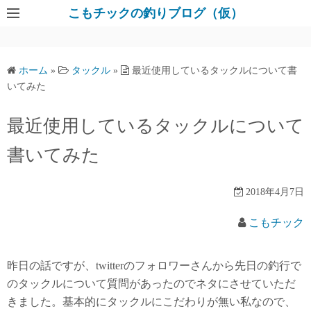
コ
こもチックの釣りブログ（仮）
ン
テ
ン
ホーム
»
タックル
»
最近使用しているタックルについて書
ツ
いてみた
へ
ス
最近使用しているタックルについて
キ
書いてみた
ッ
プ
2018年4月7日
こもチック
昨日の話ですが、twitterのフォロワーさんから先日の釣行で
のタックルについて質問があったのでネタにさせていただ
きました。基本的にタックルにこだわりが無い私なので、