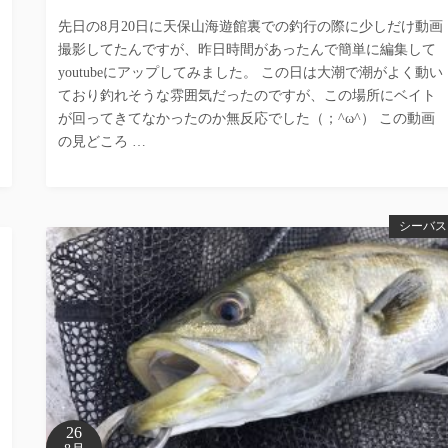
先日の8月20日に天保山海遊館裏での釣行の際に少しだけ動画
撮影してたんですが、昨日時間があったんで簡単に編集して
youtubeにアップしてみました。 この日は大潮で潮がよく動い
ており釣れそうな雰囲気だったのですが、この場所にベイト
が回ってきてなかったのか無反応でした（；^ω^） この動画
の見どころ …
シーバス
26