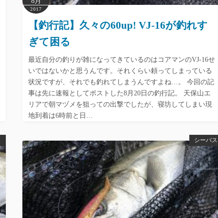
8月
2017
【釣行記】久々の60up! VJ-16が釣れす
ぎて困る
最近自分の釣りが雑になってきているのはコアマンのVJ-16せ
いではないかと思うんです。それくらい頼ってしまっている
状況ですが、それでも釣れてしまうんですよね…。 今回の記
事は先に速報としてポストした8月20日の釣行記。 天保山エ
リアで朝マヅメを狙っての出撃でしたが、寝坊してしまい現
地到着は6時前と日…
ス
シーバス