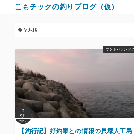
コ
こもチックの釣りブログ（仮）
ン
テ
ン
VJ-16
ツ
へ
オクトパッシン
ス
キ
ッ
プ
9
9月
2017
【釣行記】好釣果との情報の貝塚人工島