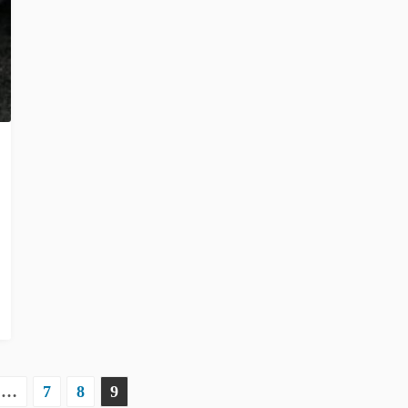
…
7
8
9