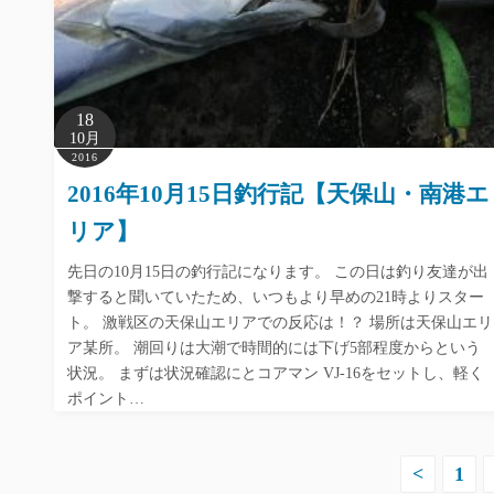
18
10月
2016
2016年10月15日釣行記【天保山・南港エ
リア】
先日の10月15日の釣行記になります。 この日は釣り友達が出
撃すると聞いていたため、いつもより早めの21時よりスター
ト。 激戦区の天保山エリアでの反応は！？ 場所は天保山エリ
ア某所。 潮回りは大潮で時間的には下げ5部程度からという
状況。 まずは状況確認にとコアマン VJ-16をセットし、軽く
ポイント…
投
<
1