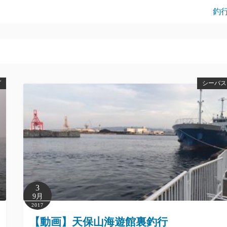
釣
グ
シーバス
3
9月
2017
【動画】天保山海遊館裏釣行