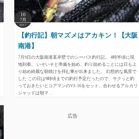
10
7月
2017
【釣行記】朝マズメはアカキン！【大阪
南港】
7月9日の大阪南港某岸壁でのシーバス釣行記。 4時半頃に現
地到着。 いそいそと準備を始め、釣り始めることには日も上
り始め綺麗な朝焼けを拝む事が出来ました。 幻想的な風景で
した この日は9時頃までの釣行予定だったので、サクッと釣
っておきたいとコアマンのVJ–16をセット。合わせるアルカリ
シャッドは朝マ…
ス
広告