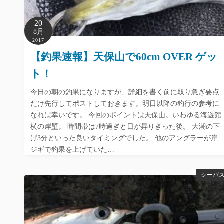
20
8月
2017
【釣果速報】天保山で60cm OVER ゲッ
ト！
今日の朝の釣果になりますが、詳細を書く前に取り急ぎ要点
だけ先行してポストしておきます。明日以降の釣行の参考に
なれば幸いです。 今回のポイントは天保山。いわゆる海遊館
横の岸壁。 時間帯は7時過ぎと日が昇りきった後。 大潮の下
げ3分といった良いタイミングでした。 他のアングラーが岸
ジギで釣果を上げていた…
シーバ