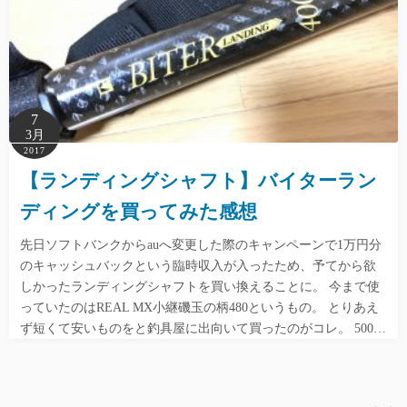
7
3月
2017
【ランディングシャフト】バイターラン
ディングを買ってみた感想
先日ソフトバンクからauへ変更した際のキャンペーンで1万円分
のキャッシュバックという臨時収入が入ったため、予てから欲
しかったランディングシャフトを買い換えることに。 今まで使
っていたのはREAL MX小継磯玉の柄480というもの。 とりあえ
ず短くて安いものをと釣具屋に出向いて買ったのがコレ。 500…