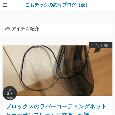
コ
こもチックの釣りブログ（仮）
ン
テ
ン
アイテム紹介
ツ
へ
ス
アイテム紹介
キ
ッ
プ
6
2月
2018
プロックスのラバーコーティングネット