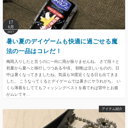
17
6月
2017
暑い夏のデイゲームも快適に過ごせる魔
法の一品はコレだ！
梅雨入りしたと言うのに一向に雨が振りませんね。 さて段々と
初夏から夏へと移行しつつある今頃。 朝晩は涼しいものの、日
中は暑くなってきましたね。気温も30度近くなる日も出てきま
した。 こうなってくるとデイゲームでは暑さにヤラれがち。 い
くら薄着をしててもフィッシングベストを着てれば背中とお腹
がムレてキ…
アイテム紹介