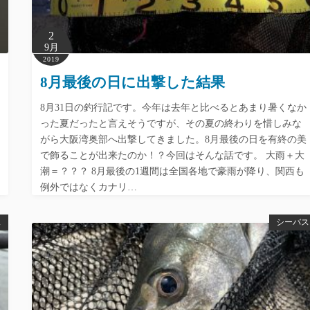
2
9月
2019
8月最後の日に出撃した結果
8月31日の釣行記です。今年は去年と比べるとあまり暑くなか
った夏だったと言えそうですが、その夏の終わりを惜しみな
がら大阪湾奥部へ出撃してきました。8月最後の日を有終の美
で飾ることが出来たのか！？今回はそんな話です。 大雨＋大
潮＝？？？ 8月最後の1週間は全国各地で豪雨が降り、関西も
例外ではなくカナリ…
ス
シーバス