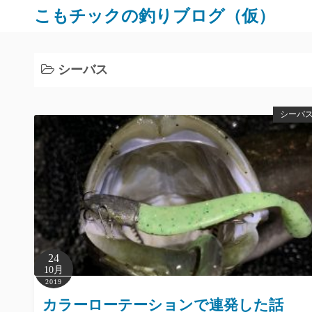
コ
こもチックの釣りブログ（仮）
ン
テ
ン
シーバス
ツ
へ
シーバ
ス
キ
ッ
プ
24
10月
2019
カラーローテーションで連発した話