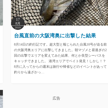
17
8月
2019
台風直前の大阪湾奥に出撃した結果
8月14日の釣行記です。超大型と報じられた台風10号が迫る前
の大阪湾奥エリアに出撃してきました。朝マヅメと昼過ぎの2
回の出撃でエリアを変えてみた結果、何とか良型シーバスを
キャッチできました。 港湾エリアでベイト発見！しかし！？
8月に入ってからの週末は旅行や帰省などのイベントがあって
釣りから遠ざかっ…
ス
広告