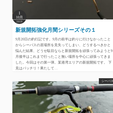
1
10月
2019
新規開拓強化月間シリーズその１
9月20日の釣行記です。9月の前半は釣りに行けなかったこと
からシーバスの居場所を見失ってしまい、どうするべきかと
悩んだ結果、どうせ駄目ならと新規開拓を頑張ってみようと9
月後半はこれまで行ったこと無い場所を中心に頑張ってきま
した。今回はその第一弾。某港湾エリアの新規開拓です。 下
見はバッチリ！果たして…
シーバ