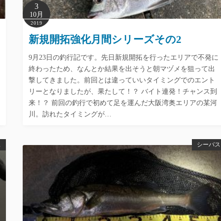
3
10月
2019
新規開拓強化月間シリーズその2
9月23日の釣行記です。先日新規開拓を行ったエリアで不発に
終わったため、なんとか結果を出そうと朝マヅメを狙って出
撃してきました。前回とは違っていいタイミングでのエント
リーとなりましたが、果たして！？ バイト連発！チャンス到
来！？ 前回の釣行で初めて足を運んだ大阪湾奥エリアの某河
川。訪れたタイミングが…
ス
シーバス