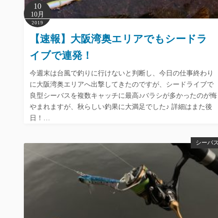
10
10月
2019
【速報】大阪湾奥エリアでもシードラ
イブで連発！
今週末は台風で釣りに行けないと判断し、今日の仕事終わり
に大阪湾奥エリアへ出撃してきたのですが、シードライブで
良型シーバスを複数キャッチに最高♪バラシが多かったのが悔
やまれますが、秋らしい釣果に大満足でした♪ 詳細はまた後
日！…
シーバ