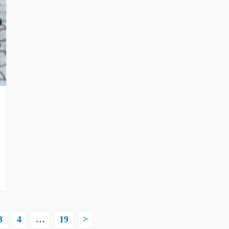
3
4
…
19
>