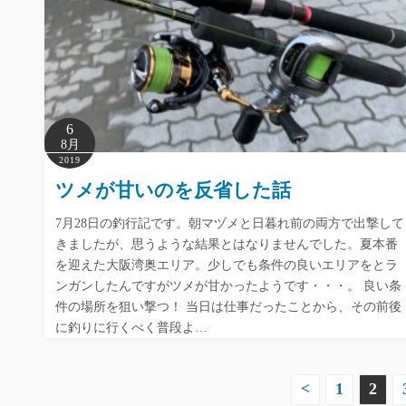
6
8月
2019
ツメが甘いのを反省した話
7月28日の釣行記です。朝マヅメと日暮れ前の両方で出撃して
きましたが、思うような結果とはなりませんでした。夏本番
を迎えた大阪湾奥エリア。少しでも条件の良いエリアをとラ
ンガンしたんですがツメが甘かったようです・・・。 良い条
件の場所を狙い撃つ！ 当日は仕事だったことから、その前後
に釣りに行くべく普段よ…
投
<
1
2