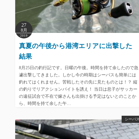
27
8月
2019
真夏の午後から港湾エリアに出撃した
結果
8月25日の釣行記です。日曜の午後。時間を持て余したので急
遽出撃してきました。しかし今の時期はシーバスも簡単には
釣れてはくれません。苦戦したその先に見たものとは！？ 縦
の釣りでリアクションバイトを誘え！ 当日は息子がサッカー
の遠征試合で不在で嫁さんも出掛ける予定はないとのことか
ら、時間を持て余した午…
シーバ