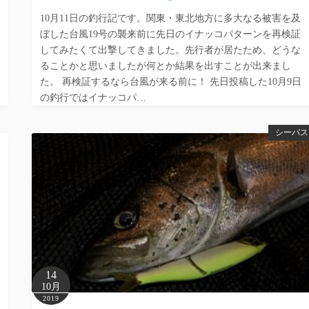
10月11日の釣行記です。関東・東北地方に多大なる被害を及
ぼした台風19号の襲来前に先日のイナッコパターンを再検証
してみたくて出撃してきました。先行者が居たため、どうな
ることかと思いましたが何とか結果を出すことが出来まし
た。 再検証するなら台風が来る前に！ 先日投稿した10月9日
の釣行ではイナッコパ…
シーバス
14
10月
2019