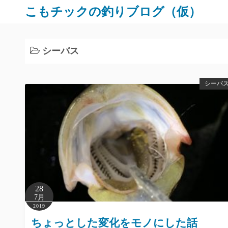
コ
こもチックの釣りブログ（仮）
ン
テ
ン
シーバス
ツ
へ
シーバ
ス
キ
ッ
プ
28
7月
2019
ちょっとした変化をモノにした話