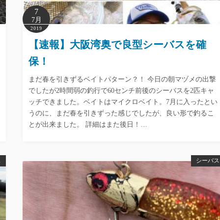
7
7月
2019
【速報】大阪湾奥で良型シーバスを確
保！
まだ春を引きずるベイトパターン？！ 今日の朝マヅメの出撃
でしたが2時間弱の釣行で60センチ前後のシーバスを2匹キャ
ッチできました。ベイトはマイクロベイト。7月に入ったとい
うのに、まだ春を引きずった感じでしたが、良い形で釣るこ
とが出来ました。 詳細はまた後日！…
ス
シーバス