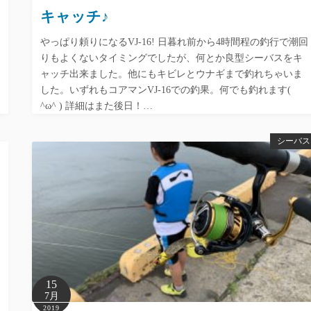
キャッチ♪
やっぱり頼りになるVJ-16! 日暮れ前から4時間程の釣行で潮回
りもよくないタイミングでしたが、何とか良型シーバスをキ
ャッチ出来ました。他にもキビレとウナギまで釣れちゃいま
した。いずれもコアマンVJ-16での釣果。何でも釣れます(
^ω^ ) 詳細はまた後日！…
シーバス
15
7月
2019