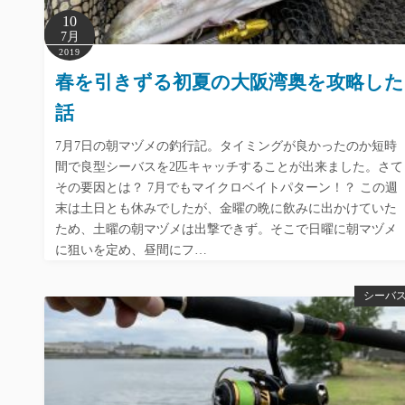
10
7月
2019
春を引きずる初夏の大阪湾奥を攻略した
話
7月7日の朝マヅメの釣行記。タイミングが良かったのか短時
間で良型シーバスを2匹キャッチすることが出来ました。さて
その要因とは？ 7月でもマイクロベイトパターン！？ この週
末は土日とも休みでしたが、金曜の晩に飲みに出かけていた
ため、土曜の朝マヅメは出撃できず。そこで日曜に朝マヅメ
に狙いを定め、昼間にフ…
シーバ