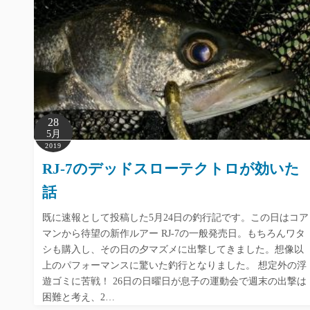
28
5月
2019
RJ-7のデッドスローテクトロが効いた
話
既に速報として投稿した5月24日の釣行記です。この日はコア
マンから待望の新作ルアー RJ-7の一般発売日。もちろんワタ
シも購入し、その日の夕マズメに出撃してきました。想像以
上のパフォーマンスに驚いた釣行となりました。 想定外の浮
遊ゴミに苦戦！ 26日の日曜日が息子の運動会で週末の出撃は
困難と考え、2…