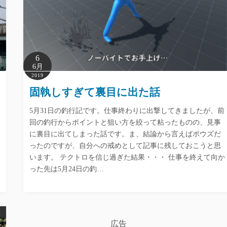
6
6月
2019
固執しすぎて裏目に出た話
5月31日の釣行記です。仕事終わりに出撃してきましたが、前
回の釣行からポイントと狙い方を絞って粘ったものの、見事
に裏目に出てしまった話です。ま、結論から言えばボウズだ
ったのですが、自分への戒めとして記事に残しておこうと思
います。 テクトロを信じ過ぎた結果・・・ 仕事を終えて向か
った先は5月24日の釣…
ス
広告