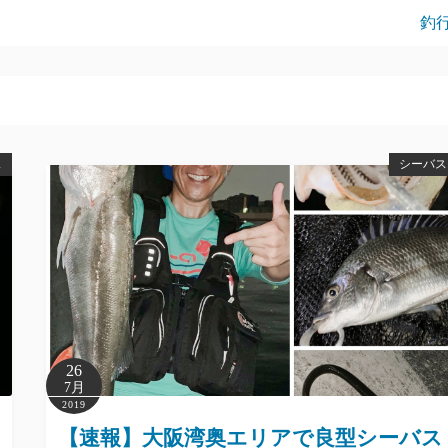
釣
ス
シーバス
26
7月
2019
【速報】大阪湾奥エリアで良型シーバス