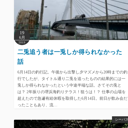
19
6月
2019
二兎追う者は一兎しか得られなかった
話
6月14日の釣行記。午後から出撃し夕マズメから20時までの釣
行でしたが、タイトル通り二兎を追ったものの結果的には一
兎しか得られなかったという中途半端な話。さてその兎と
は？ 2年振りの堺浜海釣りテラス！狙うは！？ 仕事の山場を
超えたので急遽有給休暇を取得した6月14日。前日が飲み会だ
ったこともあり、流…
シーバ